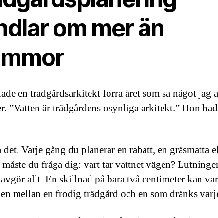
ndlar om mer än
ommor
fade en trädgårdsarkitekt förra året som sa något jag 
. ”Vatten är trädgårdens osynliga arkitekt.” Hon had
 det. Varje gång du planerar en rabatt, en gräsmatta el
s måste du fråga dig: vart tar vattnet vägen? Lutninge
avgör allt. En skillnad på bara två centimeter kan va
den mellan en frodig trädgård och en som dränks varje