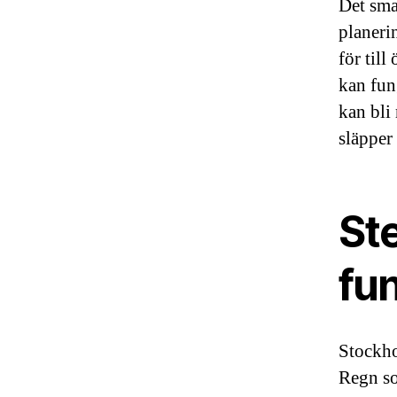
Det sma
planerin
för til
kan fun
kan bli
släpper
St
fun
Stockho
Regn so