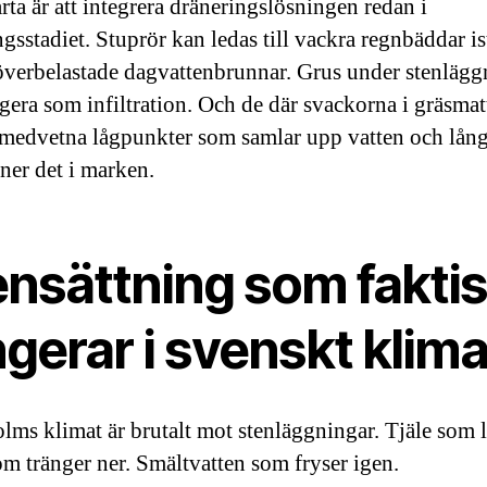
rta är att integrera dräneringslösningen redan i
gsstadiet. Stuprör kan ledas till vackra regnbäddar is
l överbelastade dagvattenbrunnar. Grus under stenläg
gera som infiltration. Och de där svackorna i gräsma
 medvetna lågpunkter som samlar upp vatten och lån
 ner det i marken.
ensättning som faktis
gerar i svenskt klima
lms klimat är brutalt mot stenläggningar. Tjäle som l
m tränger ner. Smältvatten som fryser igen.