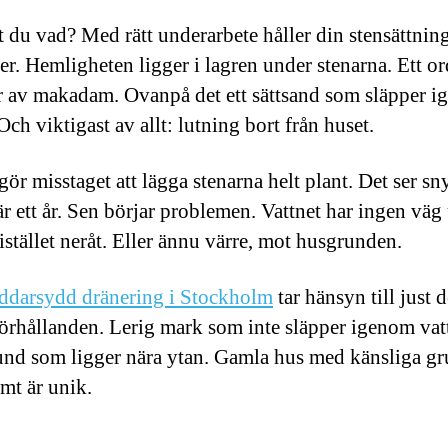
 du vad? Med rätt underarbete håller din stensättning
er. Hemligheten ligger i lagren under stenarna. Ett or
r av makadam. Ovanpå det ett sättsand som släpper 
Och viktigast av allt: lutning bort från huset.
ör misstaget att lägga stenarna helt plant. Det ser sn
är ett år. Sen börjar problemen. Vattnet har ingen väg
istället neråt. Eller ännu värre, mot husgrunden.
ddarsydd dränering i Stockholm
tar hänsyn till just 
förhållanden. Lerig mark som inte släpper igenom vat
nd som ligger nära ytan. Gamla hus med känsliga gr
omt är unik.