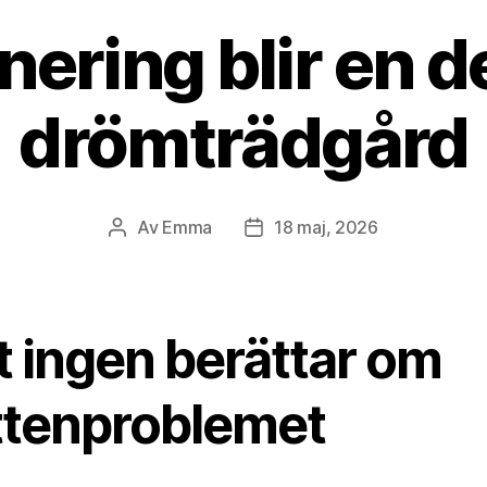
nering blir en de
drömträdgård
Av
Emma
18 maj, 2026
Inläggsförfattare
Inläggsdatum
t ingen berättar om
ttenproblemet