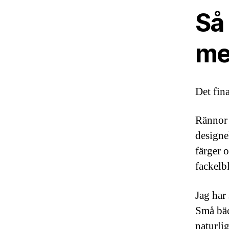
Så
me
Det fina
Rännor 
designe
färger 
fackelb
Jag har
Små bäc
naturli