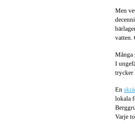
Men vet
decenni
bärlage
vatten. 
Många g
I ungef
trycker 
En
skrä
lokala 
Berggru
Varje t