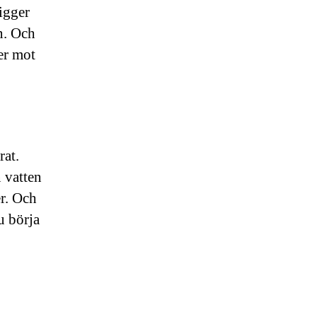
igger
n. Och
ner mot
rat.
 vatten
er. Och
u börja