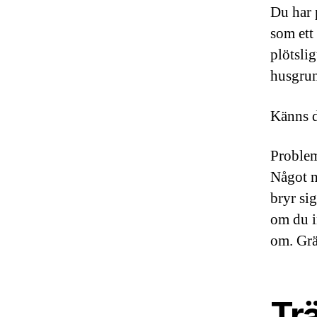
Du har 
som ett
plötslig
husgrun
Känns d
Problem
Något m
bryr si
om du i
om. Grä
Tr