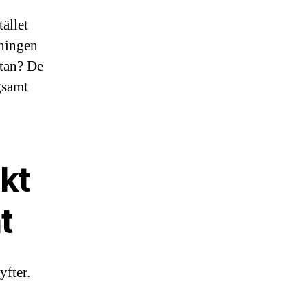
tället
gningen
ttan? De
gsamt
kt
t
yfter.