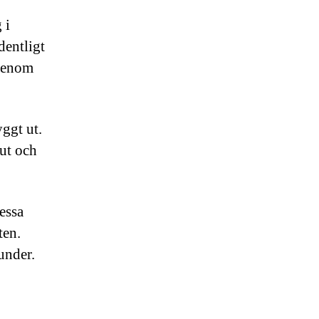
 i
dentligt
igenom
yggt ut.
 ut och
dessa
ten.
under.