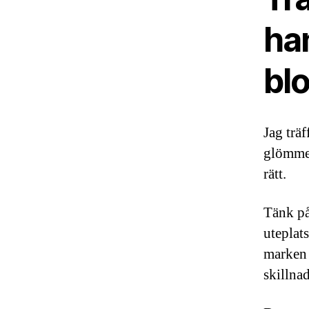
ha
bl
Jag träf
glömmer
rätt.
Tänk på
uteplat
marken 
skillna