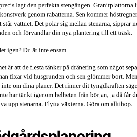
precis lagt den perfekta stengången. Granitplattorna l
 konstverk genom rabatterna. Sen kommer höstregne
t står vattnet. Det pölar sig mellan stenarna, sipprar 
den och förvandlar din nya plantering till ett träsk.
et igen? Du är inte ensam.
et är att de flesta tänker på dränering som något sepa
an fixar vid husgrunden och sen glömmer bort. Men
g inte om dina planer. Det rinner dit tyngdkraften säg
nte har tänkt igenom helheten från början, ja då får d
va upp stenarna. Flytta växterna. Göra om alltihop.
ädgårdsplanering