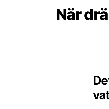
När drä
De
va