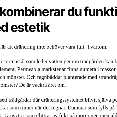
 kombinerar du funkt
d estetik
 är att dränering inte behöver vara fult. Tvärtom.
i cortenstål som leder vatten genom trädgården kan bl
lement. Permeabla markstenar finns numera i massor
och mönster. Och regnbäddar planterade med strandrå
lomster? De är vackra året om.
 sett trädgårdar där dräneringssystemet blivit själva 
kar som rinner när det regnar. Dammar som fylls på
gt. Grusytor som glittrar av fukt på morgonen men ald