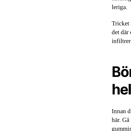
leriga.
Tricket 
det där 
infiltre
Bö
he
Innan d
här. Gå 
gummist