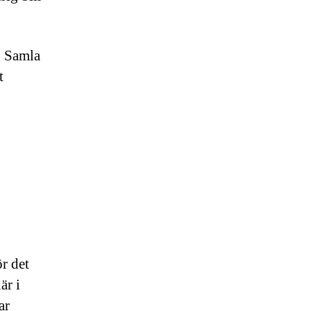
m. Samla
t
r det
är i
ar