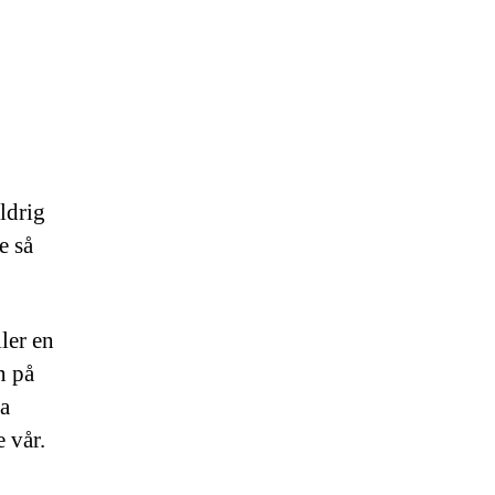
aldrig
e så
ler en
n på
ra
 vår.