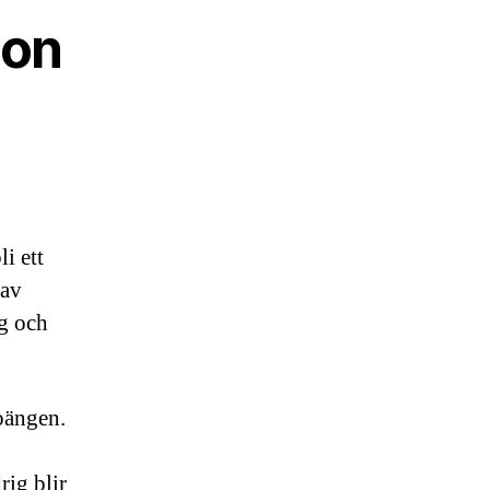
ion
i ett
 av
g och
poängen.
rig blir