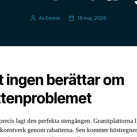
Av
Emma
18 maj, 2026
Inläggsförfattare
Inläggsdatum
t ingen berättar om
ttenproblemet
precis lagt den perfekta stengången. Granitplattorna l
 konstverk genom rabatterna. Sen kommer höstregne