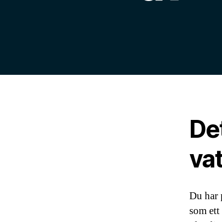
De
va
Du har 
som ett