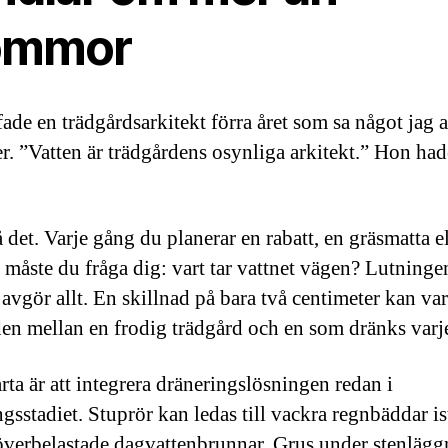
ommor
fade en trädgårdsarkitekt förra året som sa något jag 
. ”Vatten är trädgårdens osynliga arkitekt.” Hon had
 det. Varje gång du planerar en rabatt, en gräsmatta el
s måste du fråga dig: vart tar vattnet vägen? Lutninge
avgör allt. En skillnad på bara två centimeter kan va
den mellan en frodig trädgård och en som dränks varje
rta är att integrera dräneringslösningen redan i
gsstadiet. Stuprör kan ledas till vackra regnbäddar is
l överbelastade dagvattenbrunnar. Grus under stenläg