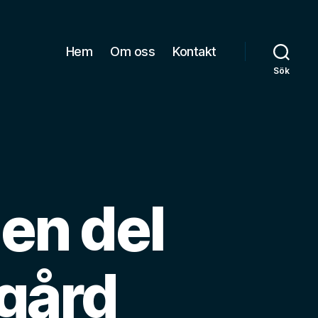
Hem
Om oss
Kontakt
Sök
 en del
dgård