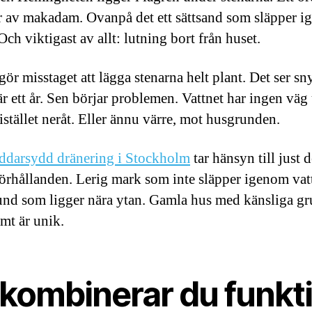
r av makadam. Ovanpå det ett sättsand som släpper 
Och viktigast av allt: lutning bort från huset.
ör misstaget att lägga stenarna helt plant. Det ser sn
är ett år. Sen börjar problemen. Vattnet har ingen väg
istället neråt. Eller ännu värre, mot husgrunden.
ddarsydd dränering i Stockholm
tar hänsyn till just 
förhållanden. Lerig mark som inte släpper igenom vat
nd som ligger nära ytan. Gamla hus med känsliga gr
omt är unik.
 kombinerar du funkt