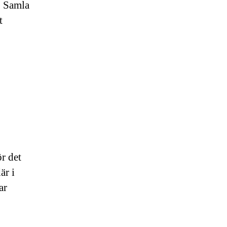
m. Samla
t
r det
är i
ar