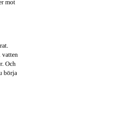
ner mot
rat.
 vatten
er. Och
u börja