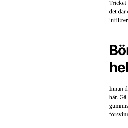
Tricket 
det där 
infiltre
Bö
he
Innan d
här. Gå 
gummist
försvin