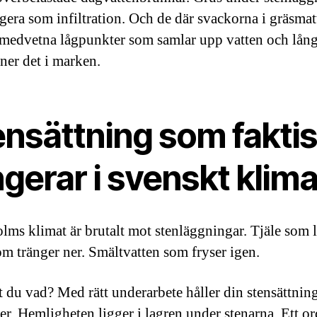
gera som infiltration. Och de där svackorna i gräsma
 medvetna lågpunkter som samlar upp vatten och lån
 ner det i marken.
ensättning som faktis
gerar i svenskt klima
lms klimat är brutalt mot stenläggningar. Tjäle som l
m tränger ner. Smältvatten som fryser igen.
 du vad? Med rätt underarbete håller din stensättning
er. Hemligheten ligger i lagren under stenarna. Ett or