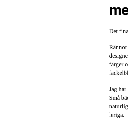
me
Det fina
Rännor 
designe
färger 
fackelb
Jag har
Små bäc
naturli
leriga.