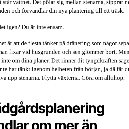
t står vattnet. Det pölar sig mellan stenarna, sipprar 
den och förvandlar din nya plantering till ett träsk.
et igen? Du är inte ensam.
et är att de flesta tänker på dränering som något sepa
an fixar vid husgrunden och sen glömmer bort. Men
g inte om dina planer. Det rinner dit tyngdkraften säg
nte har tänkt igenom helheten från början, ja då får d
va upp stenarna. Flytta växterna. Göra om alltihop.
ädgårdsplanering
ndlar om mer än