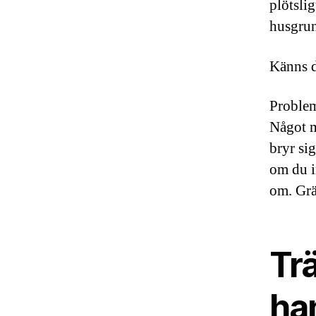
plötslig
husgrun
Känns d
Problem
Något m
bryr si
om du i
om. Grä
Tr
ha