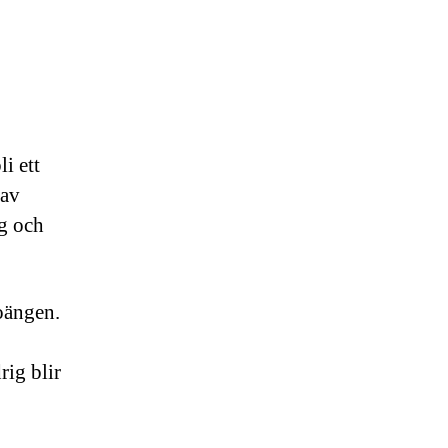
i ett
 av
g och
poängen.
rig blir