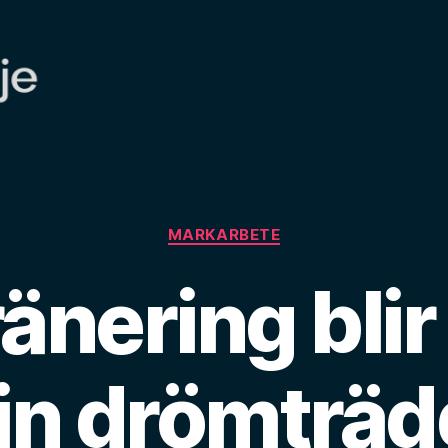
Kategorier
MARKARBETE
änering blir
in drömträ