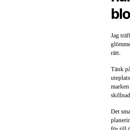
bl
Jag träf
glömmer
rätt.
Tänk på
uteplat
marken 
skillna
Det sma
planerin
för til