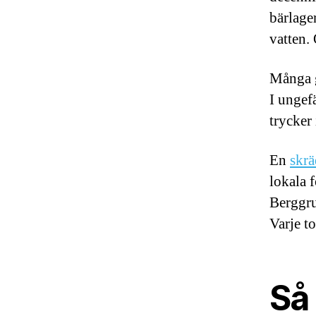
bärlage
vatten. 
Många g
I ungef
trycker 
En
skrä
lokala 
Berggru
Varje t
Så