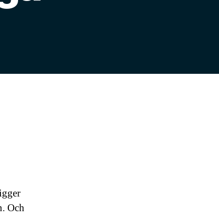
igger
n. Och