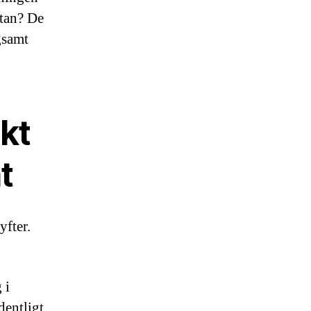
ttan? De
gsamt
kt
t
yfter.
 i
dentligt