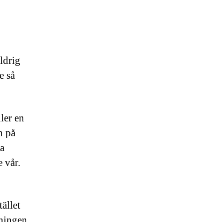
aldrig
e så
ler en
n på
ra
 vår.
tället
gningen