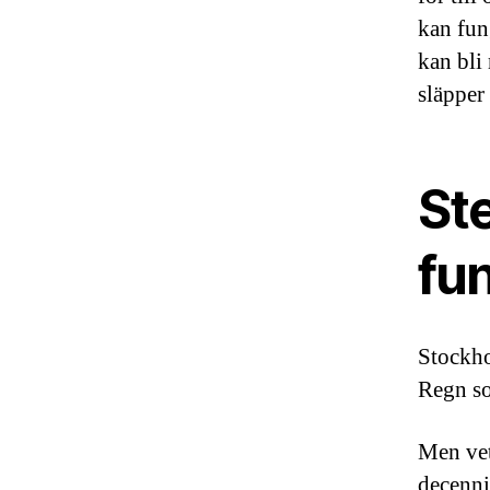
kan fun
kan bli
släpper
St
fun
Stockho
Regn so
Men vet
decenni