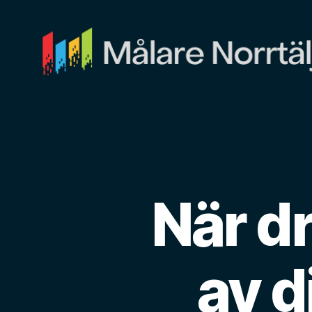
Målare
Norrtälje
När dr
av d