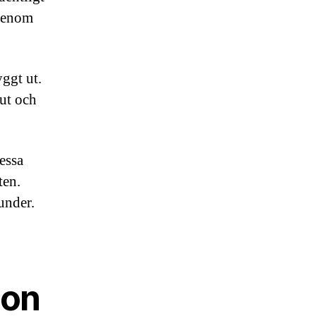
igenom
yggt ut.
 ut och
dessa
ten.
under.
ion