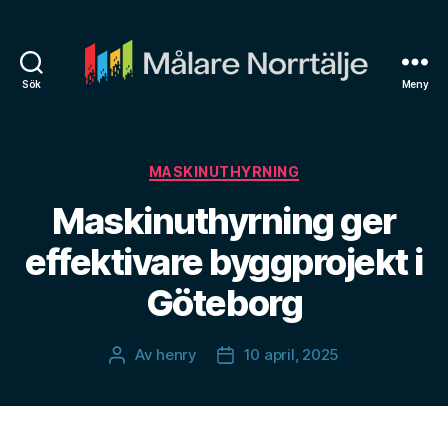
Sök
Meny
Målare
Norrtälje
Kategorier
MASKINUTHYRNING
Maskinuthyrning ger
effektivare byggprojekt i
Göteborg
Av
henry
10 april, 2025
Inläggsförfattare
Inläggsdatum