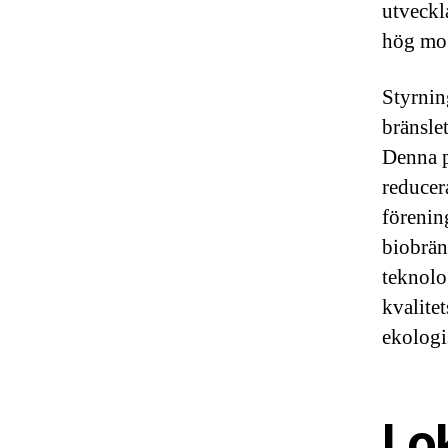
utveckl
hög mo
Styrnin
bränslet
Denna p
reducer
förenin
biobrän
teknolo
kvalite
ekologi
Lok