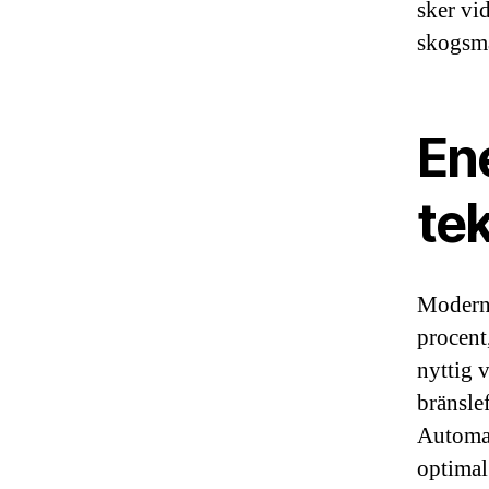
sker vid
skogsma
Ene
te
Moderna
procent,
nyttig 
bränsle
Automat
optimal