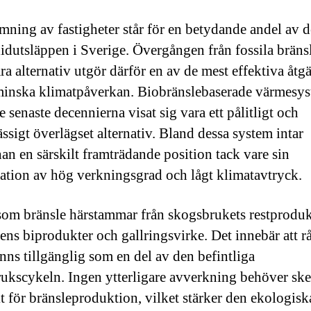
ning av fastigheter står för en betydande andel av d
idutsläppen i Sverige. Övergången från fossila bränsl
ra alternativ utgör därför en av de mest effektiva åtg
 minska klimatpåverkan. Biobränslebaserade värmesys
 senaste decennierna visat sig vara ett pålitligt och
ssigt överlägset alternativ. Bland dessa system intar
nan en särskilt framträdande position tack vare sin
tion av hög verkningsgrad och lågt klimatavtryck.
 som bränsle härstammar från skogsbrukets restproduk
ens biprodukter och gallringsvirke. Det innebär att r
inns tillgänglig som en del av den befintliga
ukscykeln. Ingen ytterligare avverkning behöver ske
kt för bränsleproduktion, vilket stärker den ekologisk