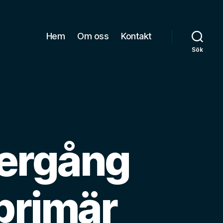
Hem
Om oss
Kontakt
Sök
vergång
 primär