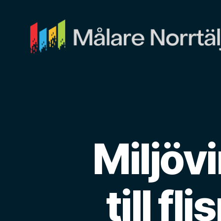
Målare
Norrtälje
Miljöv
till f