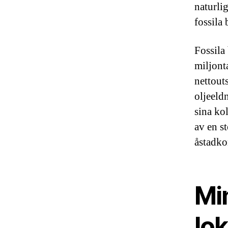
naturli
fossila
Fossila
miljonta
nettout
oljeeld
sina ko
av en s
åstadk
Mi
lo