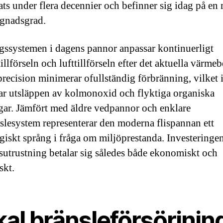
ats under flera decennier och befinner sig idag på en
gnadsgrad.
gssystemen i dagens pannor anpassar kontinuerligt
illförseln och lufttillförseln efter det aktuella värme
recision minimerar ofullständig förbränning, vilket i
ar utsläppen av kolmonoxid och flyktiga organiska
gar. Jämfört med äldre vedpannor och enklare
slesystem representerar den moderna flispannan ett
giskt språng i fråga om miljöprestanda. Investeringen
tsutrustning betalar sig således både ekonomiskt och
skt.
al bränsleförsörjnin