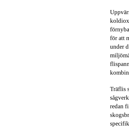
Uppvärm
koldiox
förnyba
för att
under de
miljömä
flispan
kombina
Träflis
sågverk
redan f
skogsbr
specifi