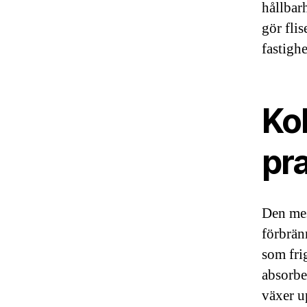
hållbar
gör flis
fastigh
Kol
pr
Den mes
förbrän
som fri
absorbe
växer u