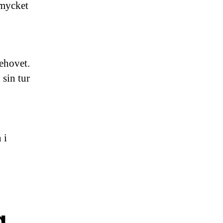
 mycket
behovet.
 sin tur
 i
g