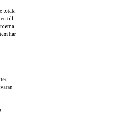
e totala
en till
ärderna
tem har
ter,
åvaran
a