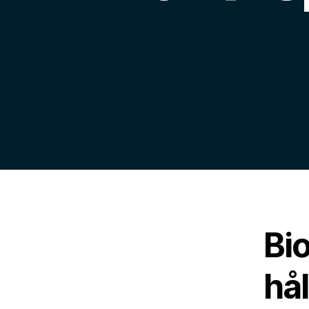
Bi
hå