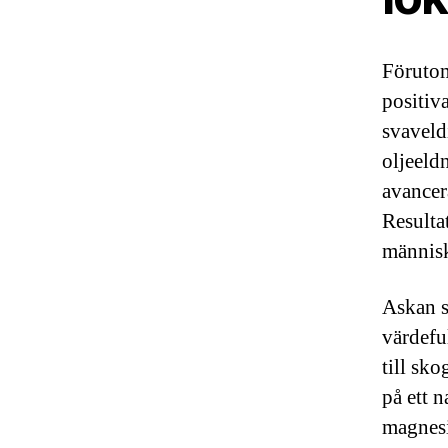
Förutom
positiv
svaveld
oljeeld
avancer
Resultat
människ
Askan s
värdefu
till sk
på ett 
magnesi