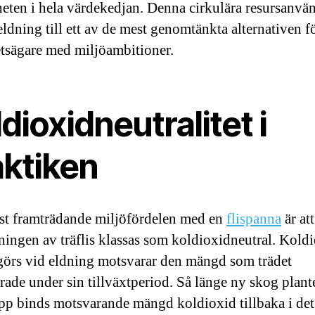
heten i hela värdekedjan. Denna cirkulära resursanvä
eldning till ett av de mest genomtänkta alternativen f
etsägare med miljöambitioner.
dioxidneutralitet i
aktiken
t framträdande miljöfördelen med en
flispanna
är att
ningen av träflis klassas som koldioxidneutral. Kold
görs vid eldning motsvarar den mängd som trädet
rade under sin tillväxtperiod. Så länge ny skog plant
pp binds motsvarande mängd koldioxid tillbaka i det