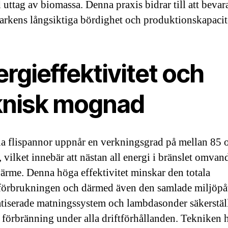
 uttag av biomassa. Denna praxis bidrar till att bevar
rkens långsiktiga bördighet och produktionskapacit
rgieffektivitet och
knisk mognad
 flispannor uppnår en verkningsgrad på mellan 85 
 vilket innebär att nästan all energi i bränslet omvandl
värme. Denna höga effektivitet minskar den totala
förbrukningen och därmed även den samlade miljöpå
iserade matningssystem och lambdasonder säkerstäl
 förbränning under alla driftförhållanden. Tekniken 