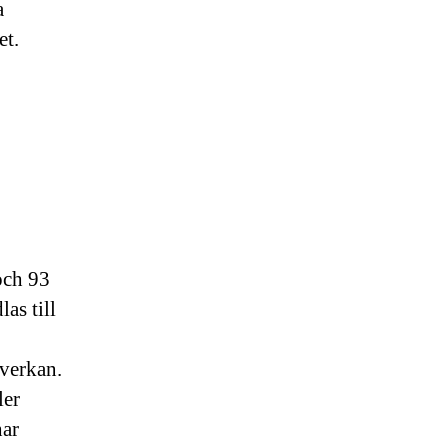
a
et.
och 93
as till
verkan.
ler
har