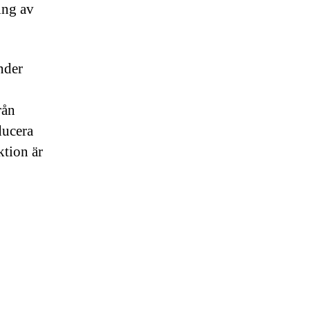
ing av
nder
rån
ducera
tion är