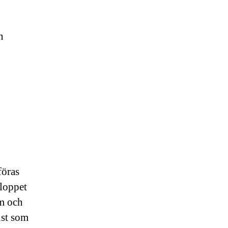
n
föras
sloppet
um och
ust som