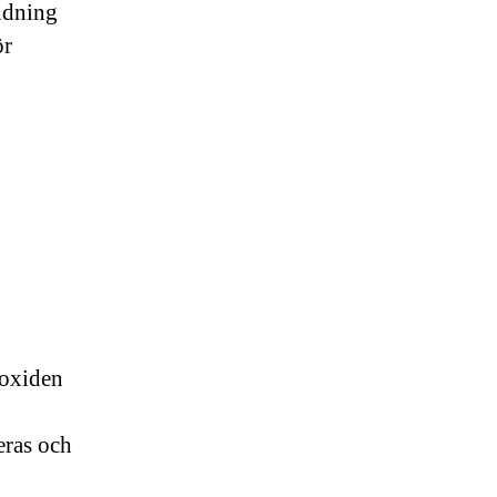
ndning
ör
ioxiden
eras och