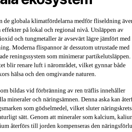
 de globala klimatfördelarna medför fliseldning äve
a effekter på lokal och regional nivå. Utsläppen av
ioxid och tungmetaller är avsevärt lägre jämfört med
ning. Moderna flispannor är dessutom utrustade med
ade reningssystem som minimerar partikelutsläppen.
et blir renare luft i närområdet, vilket gynnar både
ors hälsa och den omgivande naturen.
om bildas vid förbränning av ren träflis innehåller
lla mineraler och näringsämnen. Denna aska kan åter
ogsmarken som gödselmedel, vilket sluter näringskret
naturligt sätt. Genom att mineraler som kalcium, kali
um återförs till jorden kompenseras den näringsförl