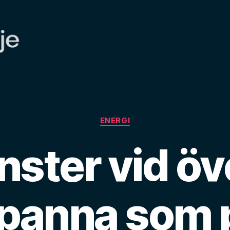
Kategorier
ENERGI
inster vid ö
lispanna som