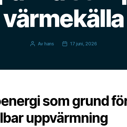
värmekälla
Av
hans
17 juni, 2026
Inläggsförfattare
Inläggsdatum
oenergi som grund fö
llbar uppvärmning