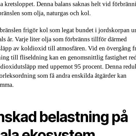
ga kretsloppet. Denna balans saknas helt vid förbränn
 bränslen som olja, naturgas och kol.
 bränslen frigör kol som legat bundet i jordskorpan u
ls år. Varje liter olja som förbränns tillför därmed
släpp av koldioxid till atmosfären. Vid en övergång f
ning till fliseldning kan en genomsnittlig fastighet re
ldioxidutsläpp med uppemot 95 procent. Denna reduk
torleksordning som få andra enskilda åtgärder kan
omma.
nskad belastning på
kala ekosystem