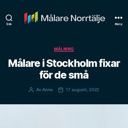
Sök
Meny
Målare
Norrtälje
Kategorier
MÅLNING
Målare i Stockholm fixar
för de små
Av
Anna
17 augusti, 2022
Inläggsförfattare
Inläggsdatum